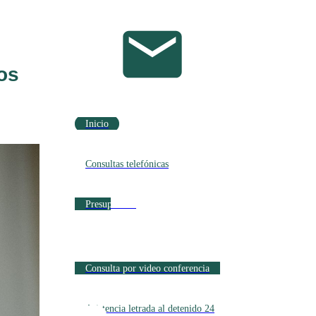
os
Inicio
Consultas telefónicas
Presupuestos
Consulta por video conferencia
Asistencia letrada al detenido 24