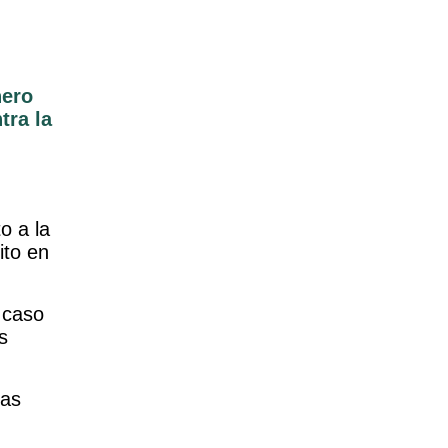
nero
tra la
o a la
ito en
 caso
s
ias
.