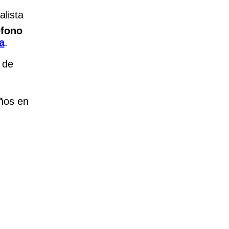
alista
éfono
a
.
 de
ños en