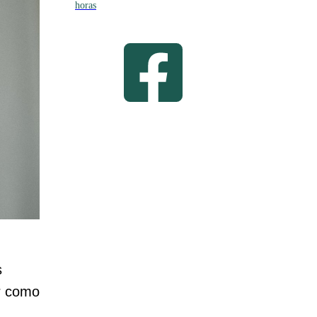
horas
s
ar como