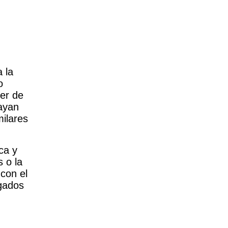
 la
o
der de
hayan
milares
ca y
s o la
 con el
egados