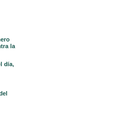
nero
tra la
l día,
del